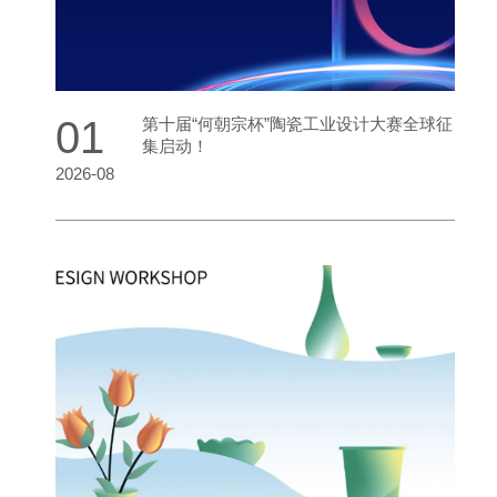
01
第十届“何朝宗杯”陶瓷工业设计大赛全球征
集启动！
2026-08