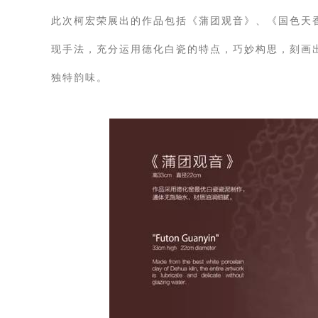
此次柯宏荣展出的作品包括《蒲团观音》、《国色天
现手法，充分运用德化白瓷的特点，巧妙构思，刻画
独特韵味。