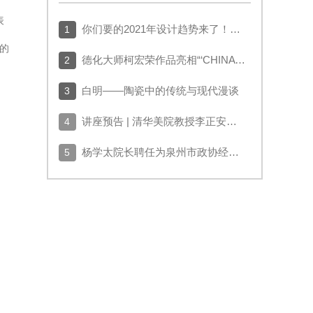
表
你们要的2021年设计趋势来了！（1）
1
的
德化大师柯宏荣作品亮相“‘CHINA 高度’中国陶瓷名窑大师作品展”
2
白明——陶瓷中的传统与现代漫谈
3
讲座预告 | 清华美院教授李正安：中外古陶塑赏析
4
杨学太院长聘任为泉州市政协经济高质量发展智库首批专家
5