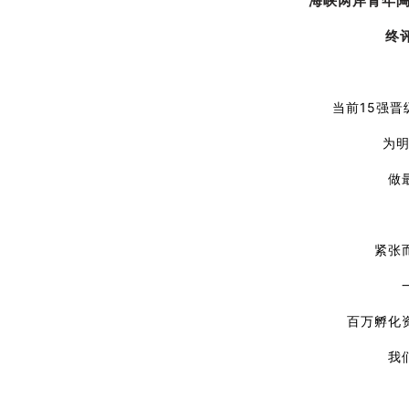
海峡两岸青年陶瓷
终
当前15强
为明
做
紧张
百万孵化
我