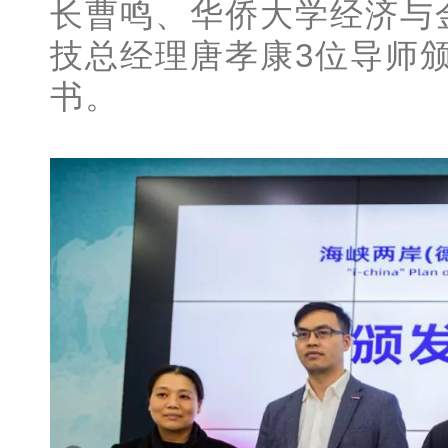
长曹鸣、华侨大学经济与
技总经理唐孝康3位导师颁发“
书。