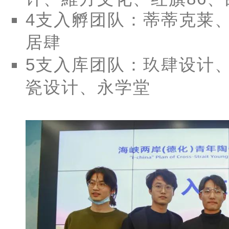
4支入孵团队
：蒂蒂克莱
居肆
5支入库团队
：玖肆设计、T
瓷设计、永学堂